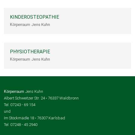
KINDEROSTEOPATHIE
Körperraum
Jens Kuhn
PHYSIOTHERAPIE
Körperraum
Jens Kuhn
Körperraum
Jens Kuhn
Albert Schweitzer Str. 24 • 76337 Waldbronn
Tel: 07243 - 69 154
und
Im Stöckmädle 18 • 76307 Karlsbad
Tel: 07248 - 45 2940