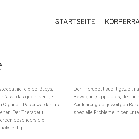
STARTSEITE
KÖRPERR
e
teopathie, die bei Babys,
Der Therapeut sucht gezielt n
umfasst das gegenseitige
Bewegungsapparates, der inne
Organen. Dabei werden alle
Ausführung der jeweiligen Beh
ehen. Der Therapeut
spezielle Probleme in den unt
 werden besonders die
ücksichtigt.